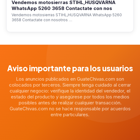
Vendemos motosierras STIHL,HUSQVARNA
WhatsApp 5260 3658 Contactate con nos
Vendemos motosierras STIHL,HUSQVARNA WhatsApp 5260
3658 Contactate con nosotros …
Aviso importante para los usuarios
Los anuncios publicados en GuateChivas.com son
colocados por terceros. Siempre tenga cuidado al cerrar
cualquier negocio: verifique la identidad del vendedor, el
estado del producto y asegúrese por todos los medios
posibles antes de realizar cualquier transacción.
GuateChivas.com no se hace responsable por acuerdos
entre particulares.