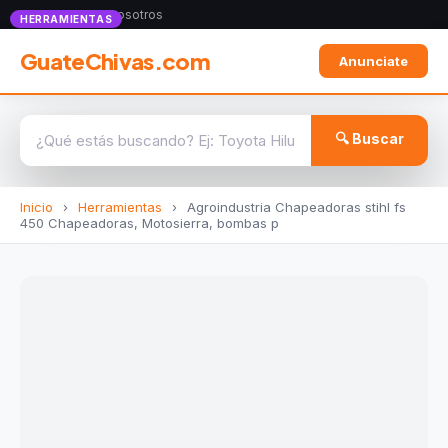
Anunciate con nosotros
HERRAMIENTAS
GuateChivas.com
Anunciate
🔍 Buscar
Inicio
›
Herramientas
›
Agroindustria Chapeadoras stihl fs
450 Chapeadoras, Motosierra, bombas p