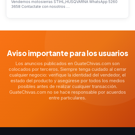
Vendemos motosierras STIHL,HUSQVARNA WhatsApp 5260
3658 Contactate con nosotros …
Aviso importante para los usuarios
Los anuncios publicados en GuateChivas.com son
colocados por terceros. Siempre tenga cuidado al cerrar
cualquier negocio: verifique la identidad del vendedor, el
estado del producto y asegúrese por todos los medios
posibles antes de realizar cualquier transacción.
GuateChivas.com no se hace responsable por acuerdos
entre particulares.