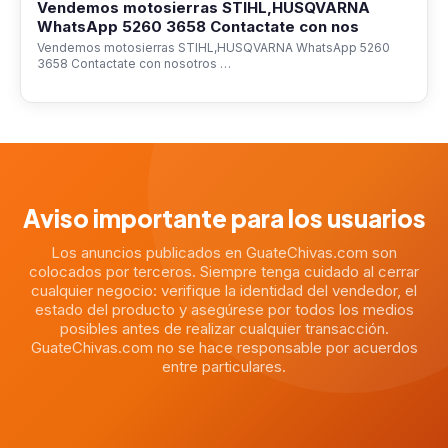
Vendemos motosierras STIHL,HUSQVARNA
WhatsApp 5260 3658 Contactate con nos
Vendemos motosierras STIHL,HUSQVARNA WhatsApp 5260
3658 Contactate con nosotros …
Aviso importante para los usuarios
Los anuncios publicados en GuateChivas.com son
colocados por terceros. Siempre tenga cuidado al cerrar
cualquier negocio: verifique la identidad del vendedor, el
estado del producto y asegúrese por todos los medios
posibles antes de realizar cualquier transacción.
GuateChivas.com no se hace responsable por acuerdos
entre particulares.