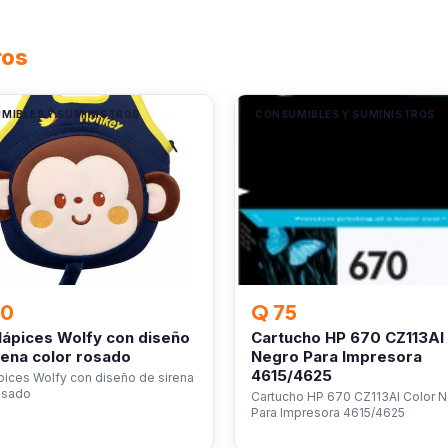
ros
MIBLES Y SUMINISTROS
CONSUMIBLES Y SUMINISTROS
90
Q 75
lápices Wolfy con diseño
Cartucho HP 670 CZ113Al
rena color rosado
Negro Para Impresora
4615/4625
pices Wolfy con diseño de sirena
osado
Cartucho HP 670 CZ113Al Color 
Para Impresora 4615/4625