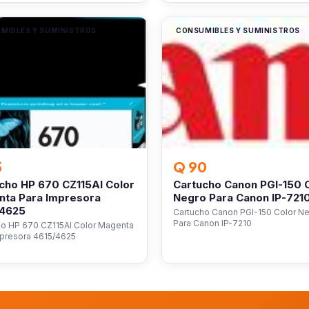
MIBLES Y SUMINISTROS
CONSUMIBLES Y SUMINISTROS
5
Q 90
cho HP 670 CZ115Al Color
Cartucho Canon PGI-150 
ta Para Impresora
Negro Para Canon IP-721
/4625
Cartucho Canon PGI-150 Color N
Para Canon IP-7210
ho HP 670 CZ115Al Color Magenta
mpresora 4615/4625