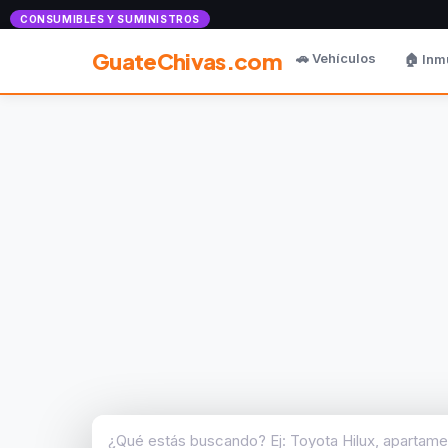
Anunciate con nosotros
CONSUMIBLES Y SUMINISTROS
GuateChivas.com
🚗 Vehículos
🏠 Inm