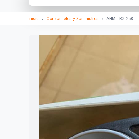
Inicio
›
Consumibles y Suministros
›
AHM TRX 250