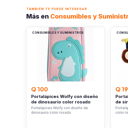
TAMBIÉN TE PUEDE INTERESAR
Más en
Consumibles y Suminist
CONSUMIBLES Y SUMINISTROS
CONSU
Q 100
Q 1
Portalápices Wolfy con diseño
Porta
de dinosaurio color rosado
de si
Portalápices Wolfy con diseño de
Portalá
dinosaurio color rosado
color r