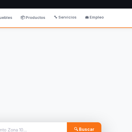
🔧 Servicios
💼 Empleo
uebles
📦 Productos
🔍 Buscar