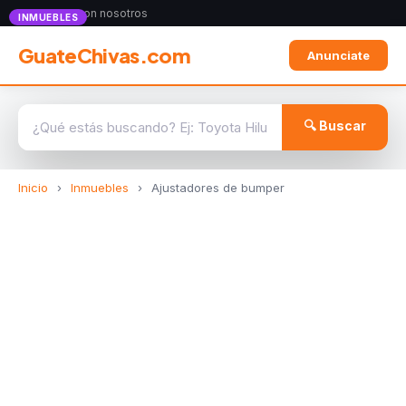
Anunciate con nosotros
INMUEBLES
GuateChivas.com
Anunciate
🔍 Buscar
Inicio
›
Inmuebles
›
Ajustadores de bumper