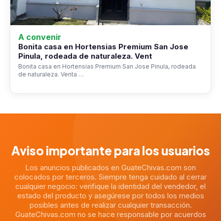
A convenir
Bonita casa en Hortensias Premium San Jose
Pinula, rodeada de naturaleza. Vent
Bonita casa en Hortensias Premium San Jose Pinula, rodeada
de naturaleza. Venta …
Aviso importante para los usuarios
Los anuncios publicados en GuateChivas.com son
colocados por terceros. Siempre tenga cuidado al cerrar
cualquier negocio: verifique la identidad del vendedor, el
estado del producto y asegúrese por todos los medios
posibles antes de realizar cualquier transacción.
GuateChivas.com no se hace responsable por acuerdos