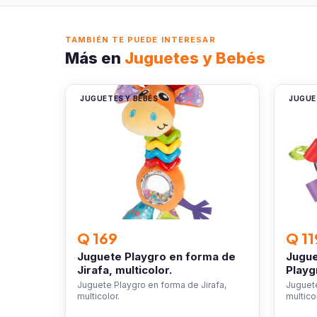
TAMBIÉN TE PUEDE INTERESAR
Más en
Juguetes y Bebés
JUGUETES Y BEBÉS
JUGUE
Q 169
Q 11
Juguete Playgro en forma de
Jugue
Jirafa, multicolor.
Playg
Juguete Playgro en forma de Jirafa,
Juguete
multicolor.
multicol