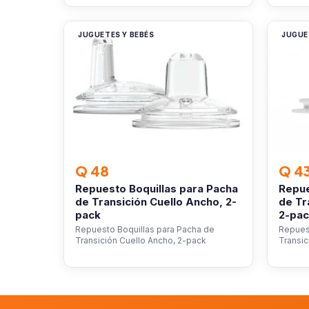
JUGUETES Y BEBÉS
JUGUE
Q 48
Q 4
Repuesto Boquillas para Pacha
Repue
de Transición Cuello Ancho, 2-
de Tr
pack
2-pa
Repuesto Boquillas para Pacha de
Repues
Transición Cuello Ancho, 2-pack
Transic