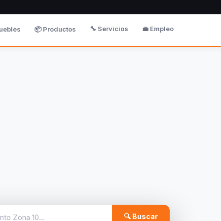
🔧 Servicios
💼 Empleo
uebles
📦 Productos
🔍 Buscar