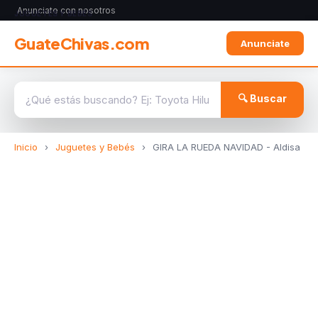
Anunciate con nosotros
JUGUETES Y BEBÉS
GuateChivas.com
Anunciate
🔍 Buscar
Inicio
›
Juguetes y Bebés
›
GIRA LA RUEDA NAVIDAD - Aldisa