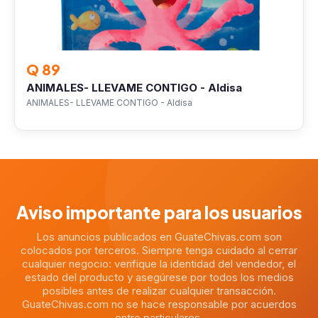
Q 89
ANIMALES- LLEVAME CONTIGO - Aldisa
ANIMALES- LLEVAME CONTIGO - Aldisa
Aviso importante para los usuarios
Los anuncios publicados en GuateChivas.com son
colocados por terceros. Siempre tenga cuidado al cerrar
cualquier negocio: verifique la identidad del vendedor, el
estado del producto y asegúrese por todos los medios
posibles antes de realizar cualquier transacción.
GuateChivas.com no se hace responsable por acuerdos
entre particulares.