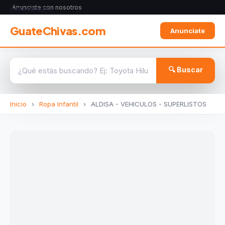
Anunciate con nosotros
ROPA INFANTIL
GuateChivas.com
Anunciate
🔍 Buscar
Inicio
›
Ropa Infantil
›
ALDISA - VEHICULOS - SUPERLISTOS