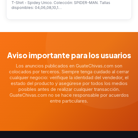
T-Shirt - Spidey Unico. Colección: SPIDER-MAN. Tallas
disponibles: 04,06,08,10,1…
Aviso importante para los usuarios
Los anuncios publicados en GuateChivas.com son
colocados por terceros. Siempre tenga cuidado al cerrar
cualquier negocio: verifique la identidad del vendedor, el
estado del producto y asegúrese por todos los medios
posibles antes de realizar cualquier transacción.
GuateChivas.com no se hace responsable por acuerdos
entre particulares.