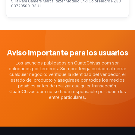
Silla Para Gamers Marca Razer Modelo Enki Color Negro RZ38-
03720500-R3U1
Aviso importante para los usuarios
Los anuncios publicados en GuateChivas.com son
colocados por terceros. Siempre tenga cuidado al cerrar
cualquier negocio: verifique la identidad del vendedor, el
estado del producto y asegúrese por todos los medios
posibles antes de realizar cualquier transacción.
GuateChivas.com no se hace responsable por acuerdos
entre particulares.