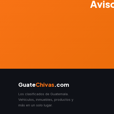
Aviso
Guate
Chivas
.com
Los clasificados de Guatemala.
Vehículos, inmuebles, productos y
más en un solo lugar.