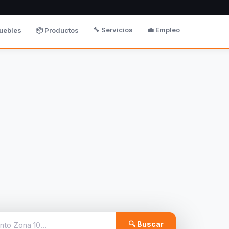
🔧 Servicios
💼 Empleo
uebles
📦 Productos
🔍 Buscar