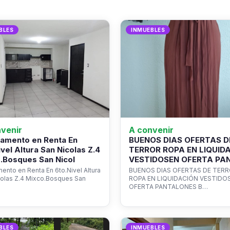
BLES
INMUEBLES
venir
A convenir
amento en Renta En
BUENOS DIAS OFERTAS D
ivel Altura San Nicolas Z.4
TERROR ROPA EN LIQUID
.Bosques San Nicol
VESTIDOSEN OFERTA PA
ento en Renta En 6to.Nivel Altura
BUENOS DIAS OFERTAS DE TER
colas Z.4 Mixco.Bosques San
ROPA EN LIQUIDACIÓN VESTIDO
OFERTA PANTALONES B…
BLES
INMUEBLES