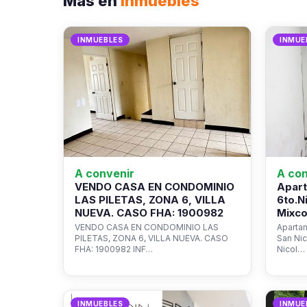
Más en
Inmuebles
INMUEBLES
INMUE
A convenir
A con
VENDO CASA EN CONDOMINIO
Apart
LAS PILETAS, ZONA 6, VILLA
6to.N
NUEVA. CASO FHA: 1900982
Mixco
VENDO CASA EN CONDOMINIO LAS
Apartam
PILETAS, ZONA 6, VILLA NUEVA. CASO
San Ni
FHA: 1900982 INF…
Nicol…
INMUEBLES
INMUE