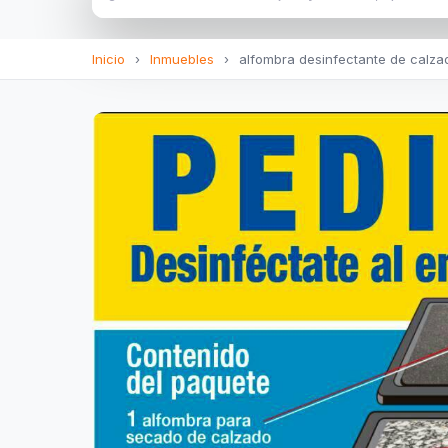
Inicio
›
Inmuebles
›
alfombra desinfectante de calza