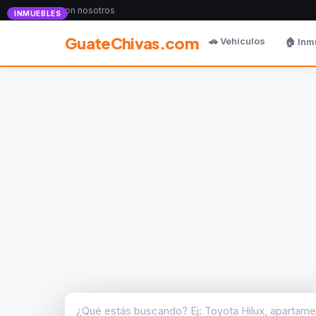
Anunciate con nosotros
INMUEBLES
GuateChivas.com
🚗 Vehículos
🏠 Inm