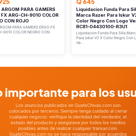
925
Q 645
A ARGOM PARA GAMERS
Liquidacion Funda Para Sil
 FX ARG-CH-9010 COLOR
Marca Razer Para Iskur V
O CON ROJO
Color Negro Con Logo Ve
RC81-04430100-R3U1
ARGOM PARA GAMERS ERGO FX
H-9010 COLOR NEGRO CON
Liquidacion Funda Para Silla Mar
Para Iskur V2 X Color Negro Con
Ve…
 importante para los us
Los anuncios publicados en GuateChivas.com son
colocados por terceros. Siempre tenga cuidado al cerrar
cualquier negocio: verifique la identidad del vendedor, el
estado del producto y asegúrese por todos los medios
posibles antes de realizar cualquier transacción.
GuateChivas.com no se hace responsable por acuerdos