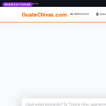
Anunciate con nosotros
MUEBLES Y HOGAR
GuateChivas.com
🚗 Vehículos
🏠 Inm