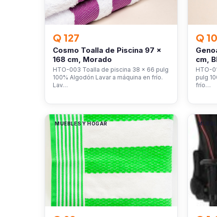
Q 127
Q 1
Cosmo Toalla de Piscina 97 x
Genoa
168 cm, Morado
cm, B
HTO-003 Toalla de piscina 38 x 66 pulg
HTO-016
100% Algodón Lavar a máquina en frío.
pulg 1
Lav…
frío…
MUEBLES Y HOGAR
MUEBL