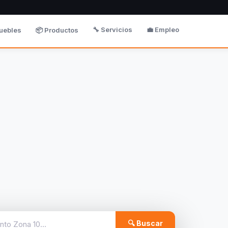
🔧 Servicios
💼 Empleo
uebles
📦 Productos
🔍 Buscar