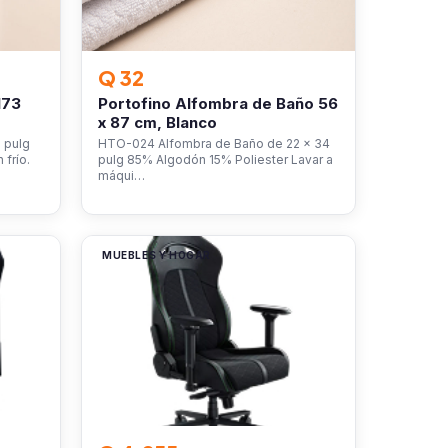
Q 32
173
Portofino Alfombra de Baño 56
x 87 cm, Blanco
 pulg
HTO-024 Alfombra de Baño de 22 x 34
frío.
pulg 85% Algodón 15% Poliester Lavar a
máqui…
MUEBLES Y HOGAR