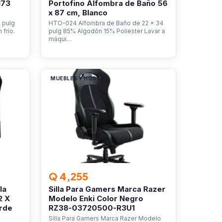
173
Portofino Alfombra de Baño 56
x 87 cm, Blanco
 pulg
HTO-024 Alfombra de Baño de 22 x 34
frío.
pulg 85% Algodón 15% Poliester Lavar a
máqui…
MUEBLES Y HOGAR
Q 4,255
la
Silla Para Gamers Marca Razer
2 X
Modelo Enki Color Negro
rde
RZ38-03720500-R3U1
Silla Para Gamers Marca Razer Modelo