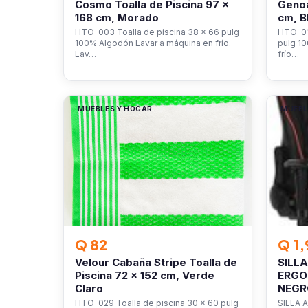
Cosmo Toalla de Piscina 97 x
Genoa
168 cm, Morado
cm, B
HTO-003 Toalla de piscina 38 x 66 pulg
HTO-016
100% Algodón Lavar a máquina en frío.
pulg 1
Lav…
frío…
MUEBLES Y HOGAR
MUEBL
Q 82
Q 1,
Velour Cabaña Stripe Toalla de
SILL
Piscina 72 x 152 cm, Verde
ERGO
Claro
NEGR
HTO-029 Toalla de piscina 30 x 60 pulg
SILLA 