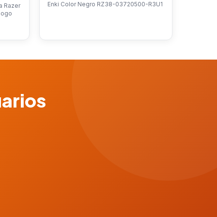
Enki Color Negro RZ38-03720500-R3U1
ca Razer
 Logo
uarios