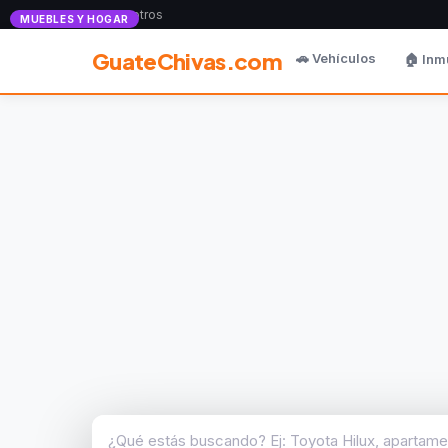
Anunciate con nosotros
MUEBLES Y HOGAR
GuateChivas.com
🚗 Vehículos
🏠 Inm