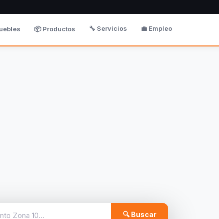
🔧 Servicios
💼 Empleo
uebles
📦 Productos
🔍 Buscar