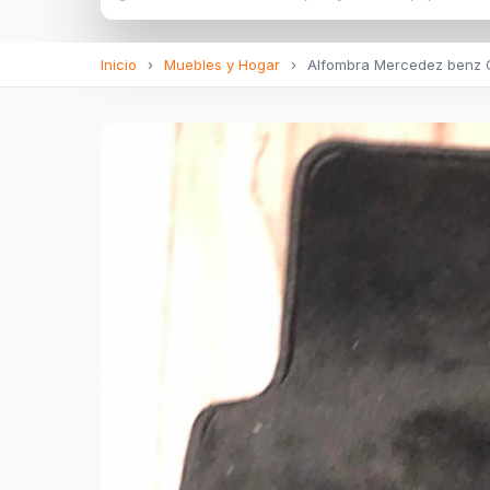
Inicio
›
Muebles y Hogar
›
Alfombra Mercedez benz 