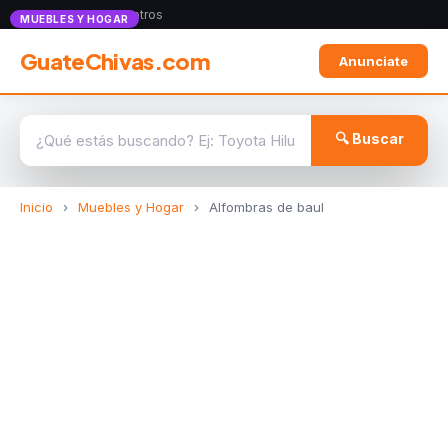
Anunciate con nosotros
MUEBLES Y HOGAR
GuateChivas.com
Anunciate
🔍 Buscar
Inicio
›
Muebles y Hogar
›
Alfombras de baul