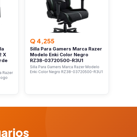
Q 4,255
la
Silla Para Gamers Marca Razer
2 X
Modelo Enki Color Negro
rde
RZ38-03720500-R3U1
Silla Para Gamers Marca Razer Modelo
Enki Color Negro RZ38-03720500-R3U1
ca Razer
 Logo
uarios