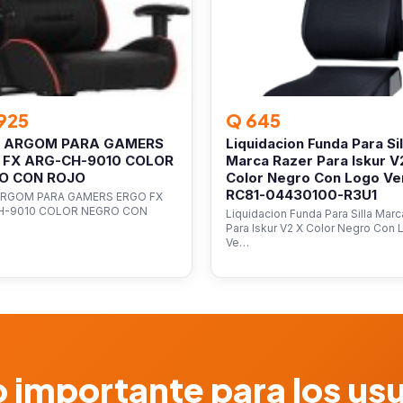
925
Q 645
A ARGOM PARA GAMERS
Liquidacion Funda Para Sil
 FX ARG-CH-9010 COLOR
Marca Razer Para Iskur V
O CON ROJO
Color Negro Con Logo Ve
RC81-04430100-R3U1
ARGOM PARA GAMERS ERGO FX
H-9010 COLOR NEGRO CON
Liquidacion Funda Para Silla Mar
Para Iskur V2 X Color Negro Con
Ve…
 importante para los us