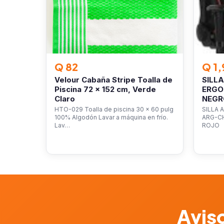
Q 82
Q 1,
Velour Cabaña Stripe Toalla de
SILL
Piscina 72 x 152 cm, Verde
ERGO
Claro
NEGR
HTO-029 Toalla de piscina 30 x 60 pulg
SILLA 
100% Algodón Lavar a máquina en frío.
ARG-C
Lav…
ROJO
Aviso