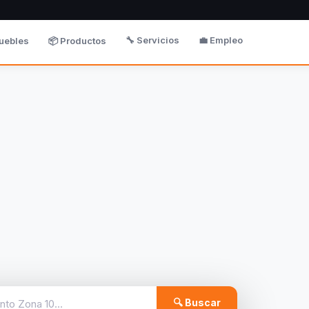
🔧 Servicios
💼 Empleo
uebles
📦 Productos
🔍 Buscar