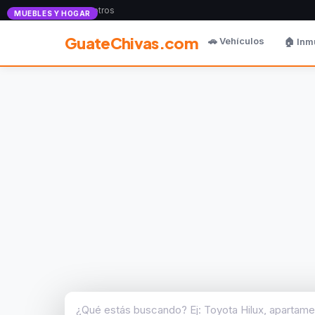
Anunciate con nosotros
MUEBLES Y HOGAR
GuateChivas.com
🚗 Vehículos
🏠 Inm