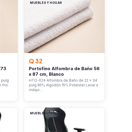
MUEBLES Y HOGAR
Q 32
173
Portofino Alfombra de Baño 56
x 87 cm, Blanco
 pulg
HTO-024 Alfombra de Baño de 22 x 34
frío.
pulg 85% Algodón 15% Poliester Lavar a
máqui…
MUEBLES Y HOGAR