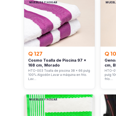
MUEBLES Y HOGAR
MUEBL
Q 127
Q 1
Cosmo Toalla de Piscina 97 x
Genoa
168 cm, Morado
cm, B
HTO-003 Toalla de piscina 38 x 66 pulg
HTO-016
100% Algodón Lavar a máquina en frío.
pulg 1
Lav…
frío…
MUEBLES Y HOGAR
MUEBL