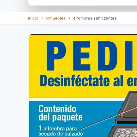
Inicio
›
Inmuebles
›
alfombras sanitizantes