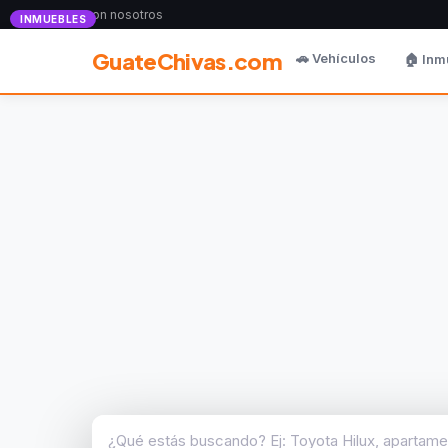
Anunciate con nosotros
INMUEBLES
GuateChivas.com
🚗 Vehículos
🏠 Inm