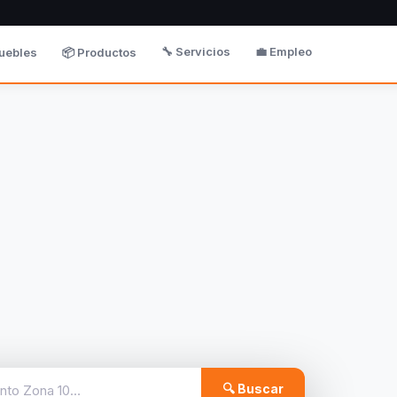
🔧 Servicios
💼 Empleo
uebles
📦 Productos
🔍 Buscar