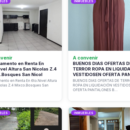
BLES
INMUEBLES
venir
A convenir
amento en Renta En
BUENOS DIAS OFERTAS D
ivel Altura San Nicolas Z.4
TERROR ROPA EN LIQUID
.Bosques San Nicol
VESTIDOSEN OFERTA PA
ento en Renta En 6to.Nivel Altura
BUENOS DIAS OFERTAS DE TER
colas Z.4 Mixco.Bosques San
ROPA EN LIQUIDACIÓN VESTIDO
OFERTA PANTALONES B…
BLES
INMUEBLES