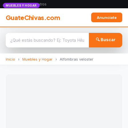
Anunciate con nosotros
MUEBLES Y HOGAR
GuateChivas.com
Anunciate
🔍 Buscar
Inicio
›
Muebles y Hogar
›
Alfombras veloster