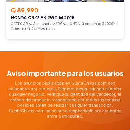
Q 89,990
HONDA CR-V EX 2WD M.2015
CATEGORÍA: Camioneta MARCA: HONDA Kilometraje: 94000km
Cilindraje: 2.4cl Modelo:…
Aviso importante para los usuarios
Los anuncios publicados en GuateChivas.com son
colocados por terceros. Siempre tenga cuidado al cerrar
cualquier negocio: verifique la identidad del vendedor, el
estado del producto y asegúrese por todos los medios
posibles antes de realizar cualquier transacción.
GuateChivas.com no se hace responsable por acuerdos
entre particulares.