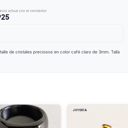
recio actual con el vendedor.
925
talle de cristales preciosos en color café claro de 3mm. Talla
ÍA
JOYERÍA