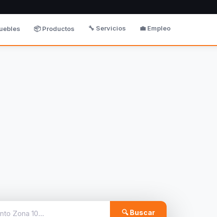
🔧 Servicios
💼 Empleo
uebles
📦 Productos
🔍 Buscar