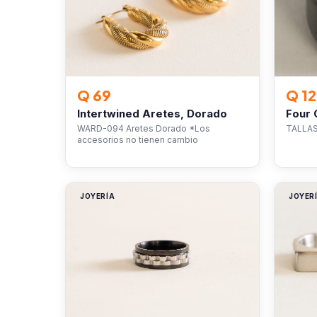
Q 69
Q 12
Intertwined Aretes, Dorado
Four 
WARD-094 Aretes Dorado *Los
TA
accesorios no tienen cambio
JOYERÍA
JOYER