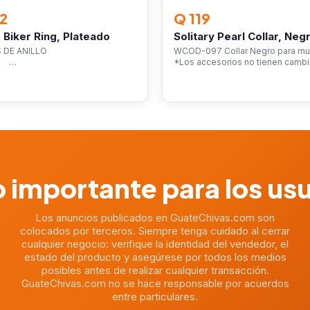
2
Q 119
 Biker Ring, Plateado
Solitary Pearl Collar, Neg
LLAS DE ANILLO
WCOD-097 Collar Negro para mu
…
*Los accesorios no tienen camb
 importante para los us
Los anuncios publicados en GuateChivas.com son
colocados por terceros. Siempre tenga cuidado al cerrar
cualquier negocio: verifique la identidad del vendedor, el
estado del producto y asegúrese por todos los medios
posibles antes de realizar cualquier transacción.
GuateChivas.com no se hace responsable por acuerdos
entre particulares.