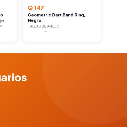
Q 147
ro
Geometric Dart Band Ring,
Negro
jer
io
TALLAS DE ANILLO
…
uarios