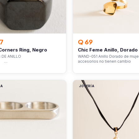
7
Q 69
Corners Ring, Negro
Chic Feme Anillo, Dorado
LLAS DE ANILLO
WAND-051 Anillo Dorado de muje
…
accesorios no tienen cambio
ÍA
JOYERÍA