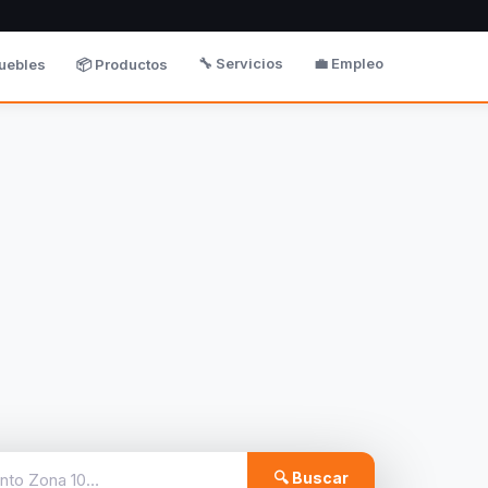
🔧 Servicios
💼 Empleo
uebles
📦 Productos
🔍 Buscar