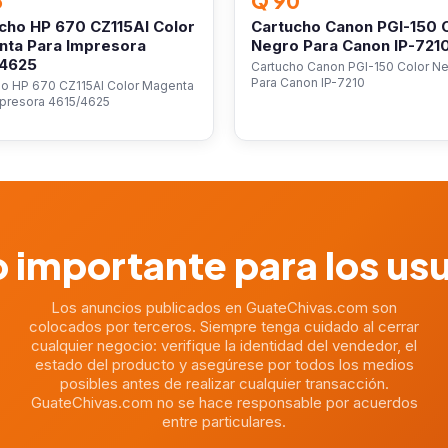
5
Q 90
cho HP 670 CZ115Al Color
Cartucho Canon PGI-150 
ta Para Impresora
Negro Para Canon IP-721
/4625
Cartucho Canon PGI-150 Color N
Para Canon IP-7210
ho HP 670 CZ115Al Color Magenta
mpresora 4615/4625
 importante para los us
Los anuncios publicados en GuateChivas.com son
colocados por terceros. Siempre tenga cuidado al cerrar
cualquier negocio: verifique la identidad del vendedor, el
estado del producto y asegúrese por todos los medios
posibles antes de realizar cualquier transacción.
GuateChivas.com no se hace responsable por acuerdos
entre particulares.