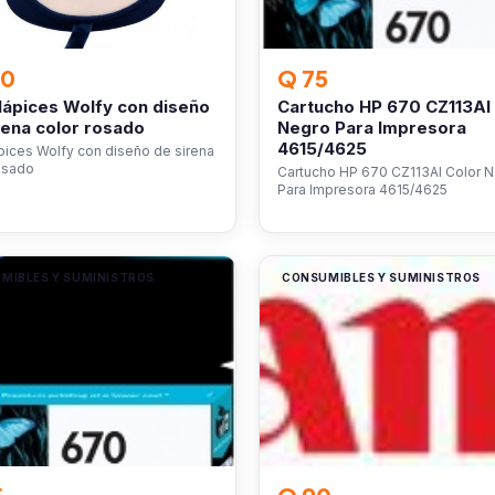
90
Q 75
lápices Wolfy con diseño
Cartucho HP 670 CZ113Al
rena color rosado
Negro Para Impresora
4615/4625
pices Wolfy con diseño de sirena
osado
Cartucho HP 670 CZ113Al Color 
Para Impresora 4615/4625
MIBLES Y SUMINISTROS
CONSUMIBLES Y SUMINISTROS