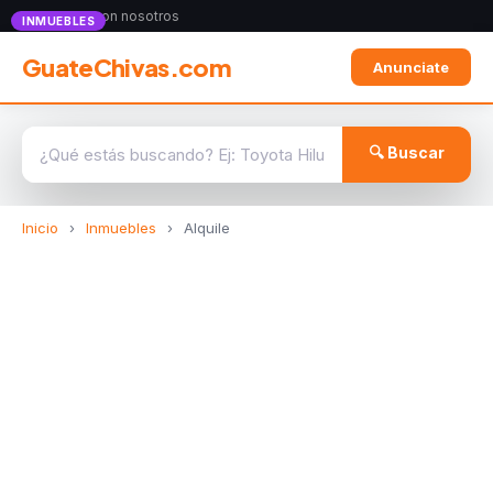
Anunciate con nosotros
INMUEBLES
GuateChivas.com
Anunciate
🔍 Buscar
Inicio
›
Inmuebles
›
Alquile