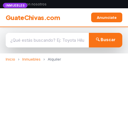
Anunciate con nosotros
INMUEBLES
GuateChivas.com
Anunciate
🔍 Buscar
Inicio
›
Inmuebles
›
Alquiler