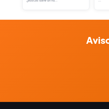
¿Buscas darle un nu…
…
Aviso