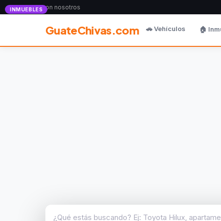
Anunciate con nosotros
INMUEBLES
GuateChivas.com
🚗 Vehículos
🏠 Inm