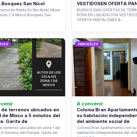
.Bosques San Nicol
VESTIDOSEN OFERTA PA
ento en Renta En 6to.Nivel Altura
BUENOS DIAS OFERTAS DE TER
colas Z.4 Mixco.Bosques San
ROPA EN LIQUIDACIÓN VESTIDO
OFERTA PANTALONES B…
BLES
INMUEBLES
venir
A convenir
 de terrenos ubicados en
Colonia Bran Apartament
1 de Mixco a 5 minutos del
su habitación independie
e. Garita de
del ambiente social de
e terrenos ubicados en zona 1 de
Colonia Bran Apartamento con su
 5 minutos del Parque. Garita de
habitación independiente del am