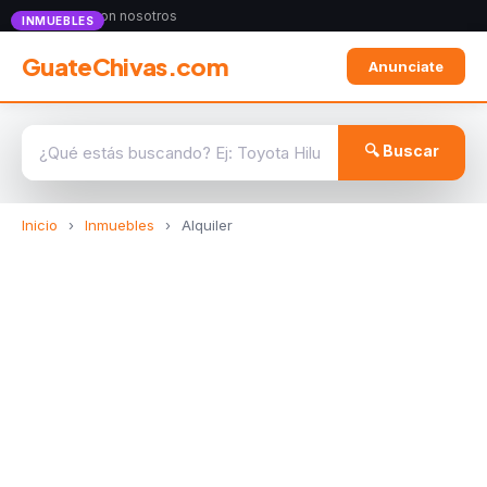
Anunciate con nosotros
INMUEBLES
GuateChivas.com
Anunciate
🔍 Buscar
Inicio
›
Inmuebles
›
Alquiler