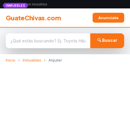
Anunciate con nosotros
INMUEBLES
GuateChivas.com
Anunciate
🔍 Buscar
Inicio
›
Inmuebles
›
Alquiler