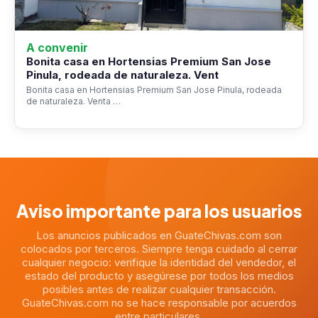
A convenir
Bonita casa en Hortensias Premium San Jose
Pinula, rodeada de naturaleza. Vent
Bonita casa en Hortensias Premium San Jose Pinula, rodeada
de naturaleza. Venta …
Aviso importante para los usuarios
Los anuncios publicados en GuateChivas.com son
colocados por terceros. Siempre tenga cuidado al cerrar
cualquier negocio: verifique la identidad del vendedor, el
estado del producto y asegúrese por todos los medios
posibles antes de realizar cualquier transacción.
GuateChivas.com no se hace responsable por acuerdos
entre particulares.