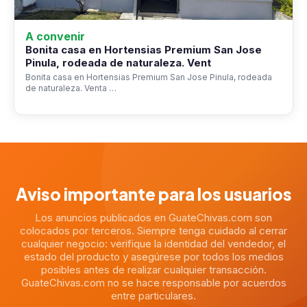
A convenir
Bonita casa en Hortensias Premium San Jose
Pinula, rodeada de naturaleza. Vent
Bonita casa en Hortensias Premium San Jose Pinula, rodeada
de naturaleza. Venta …
Aviso importante para los usuarios
Los anuncios publicados en GuateChivas.com son
colocados por terceros. Siempre tenga cuidado al cerrar
cualquier negocio: verifique la identidad del vendedor, el
estado del producto y asegúrese por todos los medios
posibles antes de realizar cualquier transacción.
GuateChivas.com no se hace responsable por acuerdos
entre particulares.