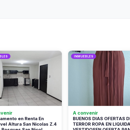
BLES
INMUEBLES
venir
A convenir
amento en Renta En
BUENOS DIAS OFERTAS D
ivel Altura San Nicolas Z.4
TERROR ROPA EN LIQUID
.Bosques San Nicol
VESTIDOSEN OFERTA PA