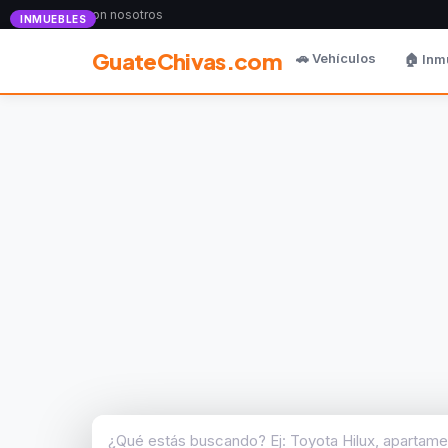
Anunciate con nosotros
INMUEBLES
GuateChivas.com
🚗 Vehículos
🏠 Inm