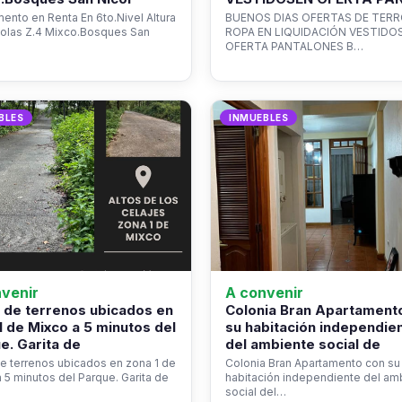
ento en Renta En 6to.Nivel Altura
BUENOS DIAS OFERTAS DE TER
colas Z.4 Mixco.Bosques San
ROPA EN LIQUIDACIÓN VESTIDO
OFERTA PANTALONES B…
BLES
INMUEBLES
venir
A convenir
 de terrenos ubicados en
Colonia Bran Apartament
1 de Mixco a 5 minutos del
su habitación independie
e. Garita de
del ambiente social de
e terrenos ubicados en zona 1 de
Colonia Bran Apartamento con su
 5 minutos del Parque. Garita de
habitación independiente del am
social del…