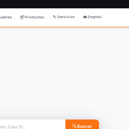
🔧 Servicios
💼 Empleo
uebles
📦 Productos
🔍 Buscar