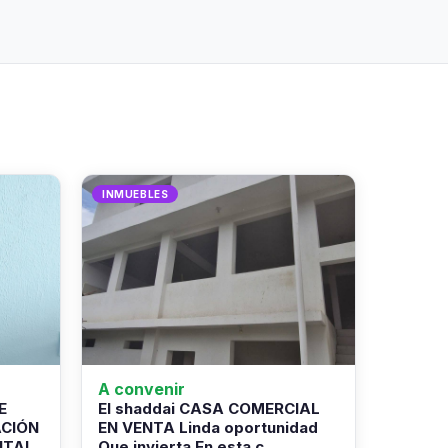
INMUEBLES
A convenir
E
El shaddai CASA COMERCIAL
ACIÓN
EN VENTA Linda oportunidad
NTAL
Que invierta En esta c