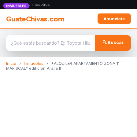
Anunciate con nosotros
INMUEBLES
GuateChivas.com
Anunciate
🔍 Buscar
Inicio
›
Inmuebles
›
*ALQUILER APARTAMENTO ZONA 11
MARISCAL* edificion Aralia II