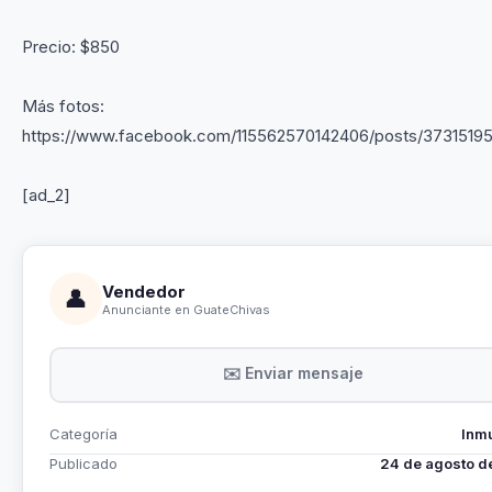
Precio: $850
Más fotos:
https://www.facebook.com/115562570142406/posts/3731519
[ad_2]
Vendedor
👤
Anunciante en GuateChivas
✉️ Enviar mensaje
Categoría
Inm
Publicado
24 de agosto d