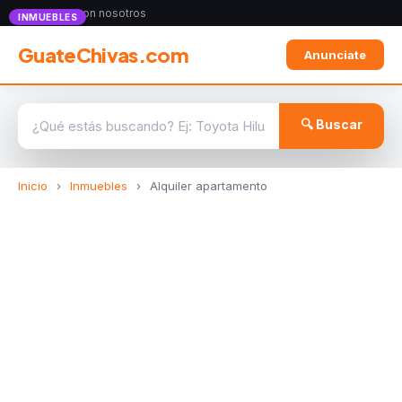
Anunciate con nosotros
INMUEBLES
GuateChivas.com
Anunciate
🔍 Buscar
Inicio
›
Inmuebles
›
Alquiler apartamento