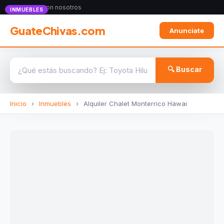
Anunciate con nosotros
INMUEBLES
GuateChivas.com
Anunciate
🔍 Buscar
Inicio
›
Inmuebles
›
Alquiler Chalet Monterrico Hawai