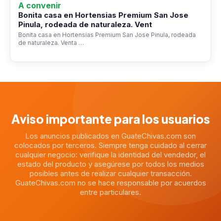
A convenir
Bonita casa en Hortensias Premium San Jose
Pinula, rodeada de naturaleza. Vent
Bonita casa en Hortensias Premium San Jose Pinula, rodeada
de naturaleza. Venta …
Aviso importante para los usuarios
Los anuncios publicados en GuateChivas.com son
colocados por terceros. Siempre tenga cuidado al cerrar
cualquier negocio: verifique la identidad del vendedor, el
estado del producto y asegúrese por todos los medios
posibles antes de realizar cualquier transacción.
GuateChivas.com no se hace responsable por acuerdos
entre particulares.