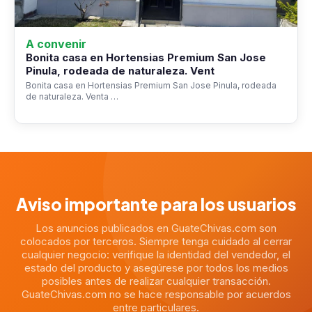
A convenir
Bonita casa en Hortensias Premium San Jose
Pinula, rodeada de naturaleza. Vent
Bonita casa en Hortensias Premium San Jose Pinula, rodeada
de naturaleza. Venta …
Aviso importante para los usuarios
Los anuncios publicados en GuateChivas.com son
colocados por terceros. Siempre tenga cuidado al cerrar
cualquier negocio: verifique la identidad del vendedor, el
estado del producto y asegúrese por todos los medios
posibles antes de realizar cualquier transacción.
GuateChivas.com no se hace responsable por acuerdos
entre particulares.