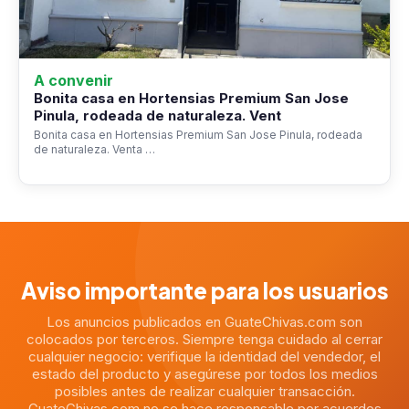
A convenir
Bonita casa en Hortensias Premium San Jose
Pinula, rodeada de naturaleza. Vent
Bonita casa en Hortensias Premium San Jose Pinula, rodeada
de naturaleza. Venta …
Aviso importante para los usuarios
Los anuncios publicados en GuateChivas.com son
colocados por terceros. Siempre tenga cuidado al cerrar
cualquier negocio: verifique la identidad del vendedor, el
estado del producto y asegúrese por todos los medios
posibles antes de realizar cualquier transacción.
GuateChivas.com no se hace responsable por acuerdos