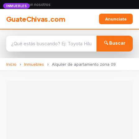
Anunciate con nosotros
INMUEBLES
GuateChivas.com
Anunciate
🔍 Buscar
Inicio
›
Inmuebles
›
Alquiler de apartamento zona 09