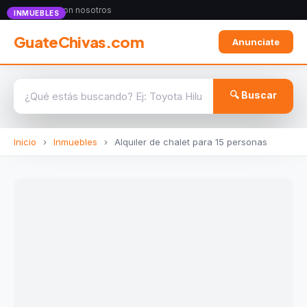
Anunciate con nosotros
INMUEBLES
GuateChivas.com
Anunciate
🔍 Buscar
Inicio
›
Inmuebles
›
Alquiler de chalet para 15 personas