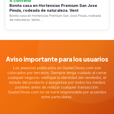
A convenir
Bonita casa en Hortensias Premium San Jose
Pinula, rodeada de naturaleza. Vent
Bonita casa en Hortensias Premium San Jose Pinula, rodeada
de naturaleza. Venta …
Aviso importante para los usuarios
Los anuncios publicados en GuateChivas.com son
colocados por terceros. Siempre tenga cuidado al cerrar
cualquier negocio: verifique la identidad del vendedor, el
estado del producto y asegúrese por todos los medios
posibles antes de realizar cualquier transacción.
GuateChivas.com no se hace responsable por acuerdos
entre particulares.