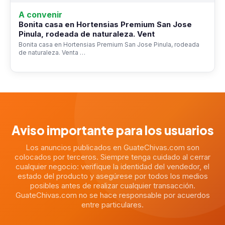
A convenir
Bonita casa en Hortensias Premium San Jose
Pinula, rodeada de naturaleza. Vent
Bonita casa en Hortensias Premium San Jose Pinula, rodeada
de naturaleza. Venta …
Aviso importante para los usuarios
Los anuncios publicados en GuateChivas.com son
colocados por terceros. Siempre tenga cuidado al cerrar
cualquier negocio: verifique la identidad del vendedor, el
estado del producto y asegúrese por todos los medios
posibles antes de realizar cualquier transacción.
GuateChivas.com no se hace responsable por acuerdos
entre particulares.