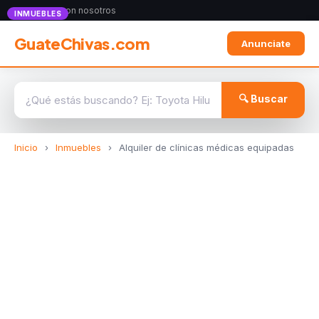
Anunciate con nosotros
INMUEBLES
GuateChivas.com
Anunciate
🔍 Buscar
Inicio
›
Inmuebles
›
Alquiler de clínicas médicas equipadas