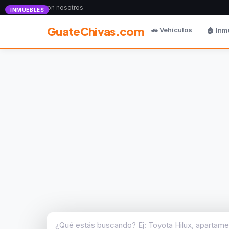
Anunciate con nosotros
INMUEBLES
GuateChivas.com
🚗 Vehículos
🏠 Inm