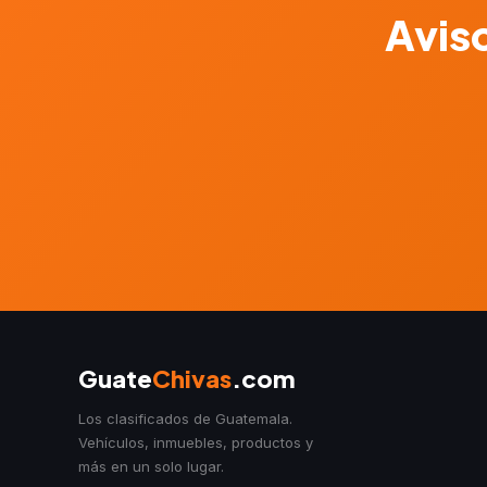
Aviso
Guate
Chivas
.com
Los clasificados de Guatemala.
Vehículos, inmuebles, productos y
más en un solo lugar.