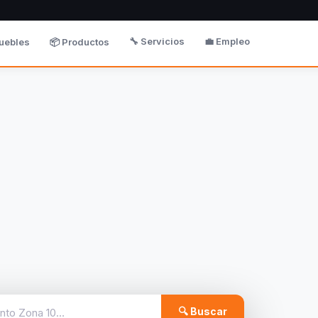
🔧 Servicios
💼 Empleo
uebles
📦 Productos
🔍 Buscar