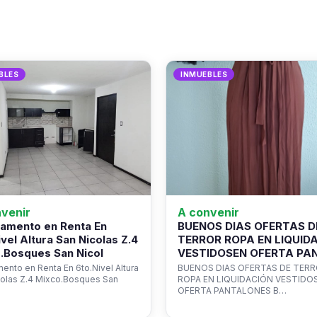
BLES
INMUEBLES
venir
A convenir
amento en Renta En
BUENOS DIAS OFERTAS D
ivel Altura San Nicolas Z.4
TERROR ROPA EN LIQUID
.Bosques San Nicol
VESTIDOSEN OFERTA PA
ento en Renta En 6to.Nivel Altura
BUENOS DIAS OFERTAS DE TER
colas Z.4 Mixco.Bosques San
ROPA EN LIQUIDACIÓN VESTIDO
OFERTA PANTALONES B…