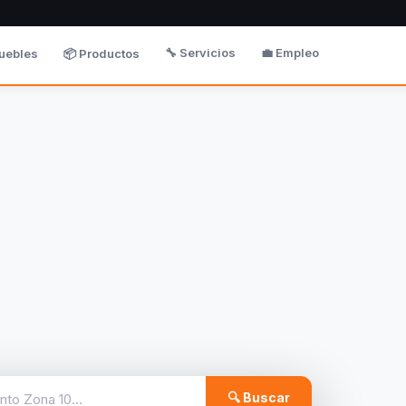
🔧 Servicios
💼 Empleo
uebles
📦 Productos
🔍 Buscar