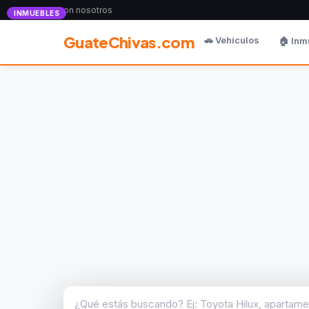
Anunciate con nosotros
INMUEBLES
GuateChivas.com
🚗 Vehículos
🏠 Inm