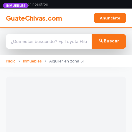
Anunciate con nosotros
INMUEBLES
GuateChivas.com
Anunciate
🔍 Buscar
Inicio
›
Inmuebles
›
Alquiler en zona 5!