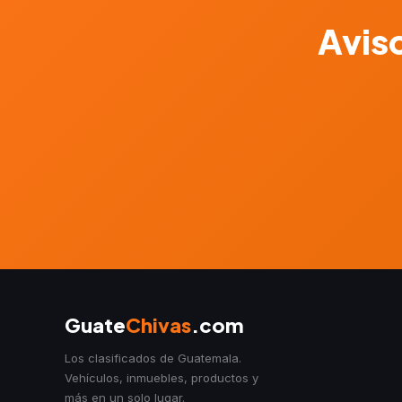
Aviso
Guate
Chivas
.com
Los clasificados de Guatemala.
Vehículos, inmuebles, productos y
más en un solo lugar.