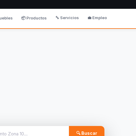
🔧 Servicios
💼 Empleo
uebles
📦 Productos
🔍 Buscar