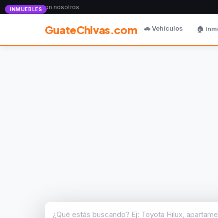
Anunciate con nosotros
INMUEBLES
GuateChivas.com
🚗 Vehículos
🏠 Inm