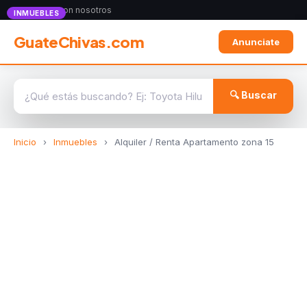
Anunciate con nosotros
INMUEBLES
GuateChivas.com
Anunciate
🔍 Buscar
Inicio
›
Inmuebles
›
Alquiler / Renta Apartamento zona 15