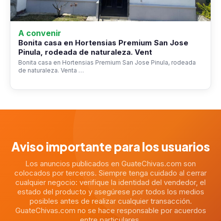
A convenir
Bonita casa en Hortensias Premium San Jose
Pinula, rodeada de naturaleza. Vent
Bonita casa en Hortensias Premium San Jose Pinula, rodeada
de naturaleza. Venta …
Aviso importante para los usuarios
Los anuncios publicados en GuateChivas.com son
colocados por terceros. Siempre tenga cuidado al cerrar
cualquier negocio: verifique la identidad del vendedor, el
estado del producto y asegúrese por todos los medios
posibles antes de realizar cualquier transacción.
GuateChivas.com no se hace responsable por acuerdos
entre particulares.