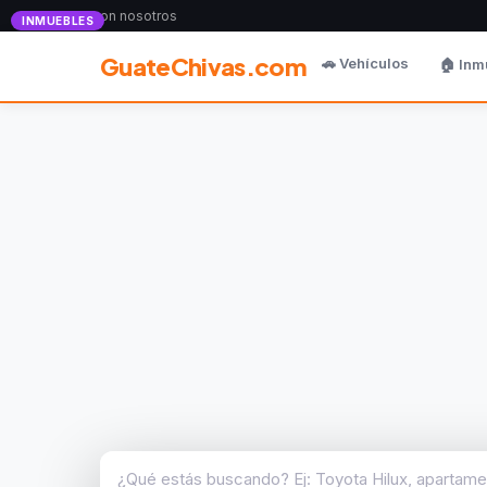
Anunciate con nosotros
INMUEBLES
GuateChivas.com
🚗 Vehículos
🏠 Inm