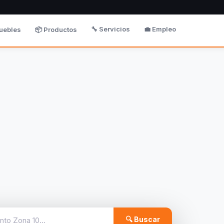
🔧 Servicios
💼 Empleo
uebles
📦 Productos
🔍 Buscar