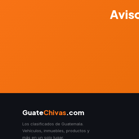
Aviso
Guate
Chivas
.com
Los clasificados de Guatemala.
Vehículos, inmuebles, productos y
más en un solo lugar.