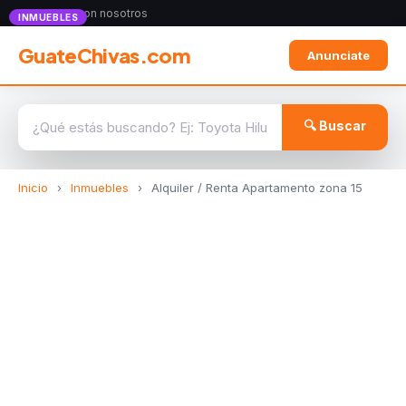
Anunciate con nosotros
INMUEBLES
GuateChivas.com
Anunciate
🔍 Buscar
Inicio
›
Inmuebles
›
Alquiler / Renta Apartamento zona 15