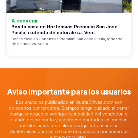
A convenir
Bonita casa en Hortensias Premium San Jose
Pinula, rodeada de naturaleza. Vent
Bonita casa en Hortensias Premium San Jose Pinula, rodeada
de naturaleza. Venta …
Aviso importante para los usuarios
Los anuncios publicados en GuateChivas.com son
colocados por terceros. Siempre tenga cuidado al cerrar
cualquier negocio: verifique la identidad del vendedor, el
estado del producto y asegúrese por todos los medios
posibles antes de realizar cualquier transacción.
GuateChivas.com no se hace responsable por acuerdos
entre particulares.