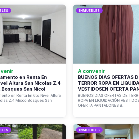
BLES
INMUEBLES
venir
A convenir
amento en Renta En
BUENOS DIAS OFERTAS D
ivel Altura San Nicolas Z.4
TERROR ROPA EN LIQUID
.Bosques San Nicol
VESTIDOSEN OFERTA PA
ento en Renta En 6to.Nivel Altura
BUENOS DIAS OFERTAS DE TER
colas Z.4 Mixco.Bosques San
ROPA EN LIQUIDACIÓN VESTIDO
OFERTA PANTALONES B…
BLES
INMUEBLES