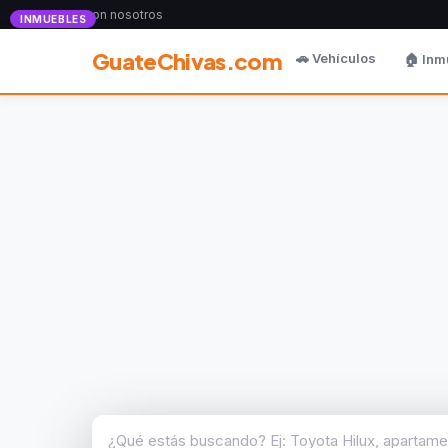
Anunciate con nosotros
INMUEBLES
GuateChivas.com
🚗 Vehículos
🏠 Inm