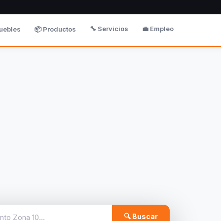
🔧 Servicios
💼 Empleo
uebles
📦 Productos
🔍 Buscar