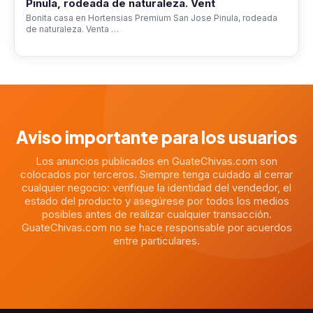
Pinula, rodeada de naturaleza. Vent
Bonita casa en Hortensias Premium San Jose Pinula, rodeada
de naturaleza. Venta …
Aviso importante para los usuarios
Los anuncios publicados en GuateChivas.com son
colocados por terceros. Siempre tenga cuidado al cerrar
cualquier negocio: verifique la identidad del vendedor, el
estado del producto y asegúrese por todos los medios
posibles antes de realizar cualquier transacción.
GuateChivas.com no se hace responsable por acuerdos
entre particulares.