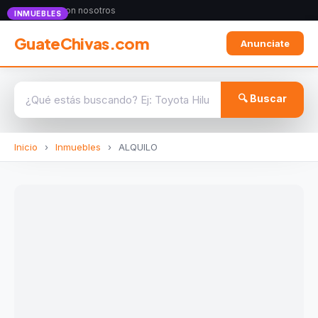
Anunciate con nosotros
INMUEBLES
GuateChivas.com
Anunciate
🔍 Buscar
Inicio
›
Inmuebles
›
ALQUILO