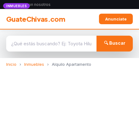
Anunciate con nosotros
INMUEBLES
GuateChivas.com
Anunciate
🔍 Buscar
Inicio
›
Inmuebles
›
Alquilo Apartamento